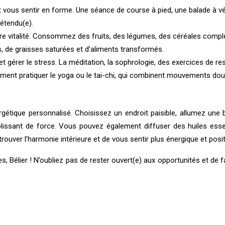
et vous sentir en forme. Une séance de course à pied, une balade à v
détendu(e).
tre vitalité. Consommez des fruits, des légumes, des céréales compl
, de graisses saturées et d’aliments transformés.
et gérer le stress. La méditation, la sophrologie, des exercices de 
alement pratiquer le yoga ou le tai-chi, qui combinent mouvements dou
ergétique personnalisé. Choisissez un endroit paisible, allumez une
mplissant de force. Vous pouvez également diffuser des huiles es
rouver l’harmonie intérieure et de vous sentir plus énergique et posit
 Bélier ! N’oubliez pas de rester ouvert(e) aux opportunités et de fa