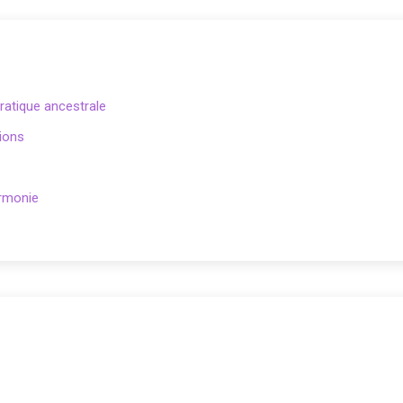
pratique ancestrale
tions
armonie