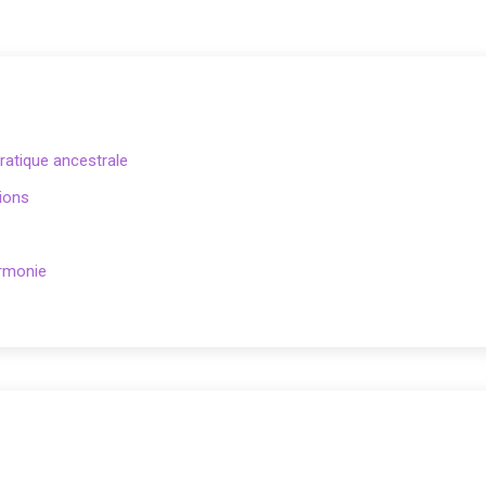
pratique ancestrale
tions
armonie