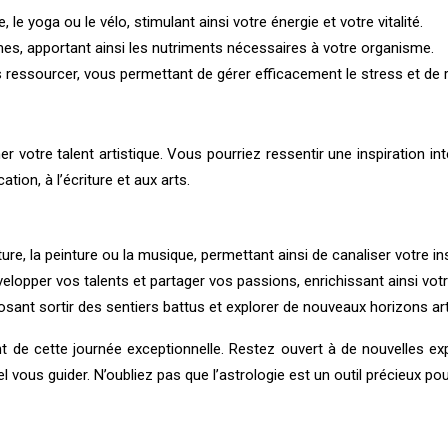
le yoga ou le vélo, stimulant ainsi votre énergie et votre vitalité.
umes, apportant ainsi les nutriments nécessaires à votre organisme.
essourcer, vous permettant de gérer efficacement le stress et de re
imer votre talent artistique. Vous pourriez ressentir une inspiration 
on, à l’écriture et aux arts.
e, la peinture ou la musique, permettant ainsi de canaliser votre ins
elopper vos talents et partager vos passions, enrichissant ainsi vo
osant sortir des sentiers battus et explorer de nouveaux horizons art
ent de cette journée exceptionnelle. Restez ouvert à de nouvelles 
el vous guider. N’oubliez pas que l’astrologie est un outil précieux p