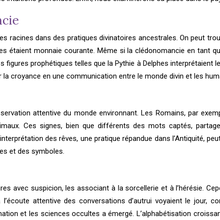
ncie
es racines dans des pratiques divinatoires ancestrales. On peut tro
es étaient monnaie courante. Même si la clédonomancie en tant que t
 figures prophétiques telles que la Pythie à Delphes interprétaient 
ur la croyance en une communication entre le monde divin et les hum
e observation attentive du monde environnant. Les Romains, par exe
aux. Ces signes, bien que différents des mots captés, partagea
nterprétation des rêves, une pratique répandue dans l’Antiquité, pe
ges et des symboles.
res avec suspicion, les associant à la sorcellerie et à l’hérésie. 
s à l’écoute attentive des conversations d’autrui voyaient le jour
ation et les sciences occultes a émergé. L’alphabétisation croissant