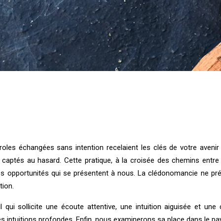
roles échangées sans intention recelaient les clés de votre aven
ptés au hasard. Cette pratique, à la croisée des chemins entre le
s opportunités qui se présentent à nous. La clédonomancie ne prét
tion.
il qui sollicite une écoute attentive, une intuition aiguisée et u
s intuitions profondes. Enfin, nous examinerons sa place dans le pa