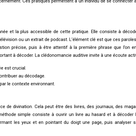
iscernement. Ces pratiques permettent à un individu de se connecter 
née et la plus accessible de cette pratique. Elle consiste à décod
télévision ou un extrait de podcast. L’élément clé est que ces parole
on précise, puis à être attentif à la première phrase que l’on en
nt à décoder. La clédonomancie auditive invite à une écoute active 
 est crucial.
contribuer au décodage.
 par le contexte environnant.
ce de divination. Cela peut être des livres, des journaux, des mag
éthode simple consiste à ouvrir un livre au hasard et à décoder le
mant les yeux et en pointant du doigt une page, puis analyser sa 