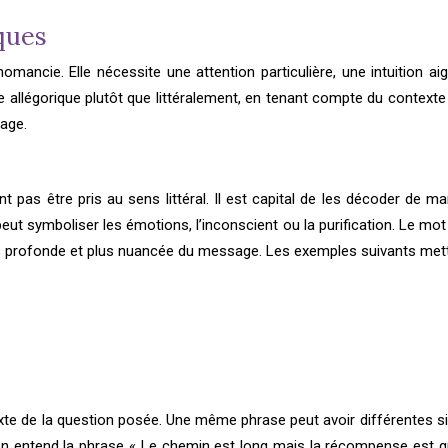
ques
omancie. Elle nécessite une attention particulière, une intuition 
allégorique plutôt que littéralement, en tenant compte du contexte d
sage.
pas être pris au sens littéral. Il est capital de les décoder de man
eut symboliser les émotions, l’inconscient ou la purification. Le mot 
us profonde et plus nuancée du message. Les exemples suivants met
te de la question posée. Une même phrase peut avoir différentes sign
’on entend la phrase « Le chemin est long mais la récompense est