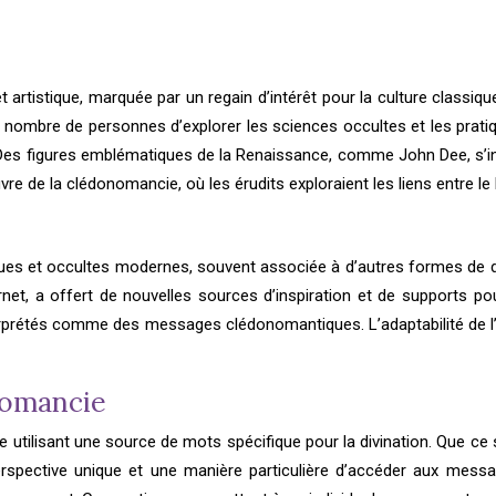
artistique, marquée par un regain d’intérêt pour la culture classiq
d nombre de personnes d’explorer les sciences occultes et les prati
es. Des figures emblématiques de la Renaissance, comme John Dee, s’in
uvre de la clédonomancie, où les érudits exploraient les liens entre le 
ues et occultes modernes, souvent associée à d’autres formes de d
ternet, a offert de nouvelles sources d’inspiration et de supports 
interprétés comme des messages clédonomantiques. L’adaptabilité de 
nomancie
ilisant une source de mots spécifique pour la divination. Que ce s
spective unique et une manière particulière d’accéder aux messag