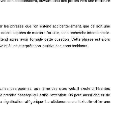
avec son subconscient, ouvrant ainsi des portes vers une meilleure
er les phrases que l’on entend accidentellement, que ce soit une
s soient captées de manière fortuite, sans recherche intentionnelle.
tend après avoir formulé cette question. Cette phrase est alors
et à une interprétation intuitive des sons ambiants.
azines, des poèmes, ou même des sites web. Il existe différentes
 premier passage qui attire l’attention. On peut aussi choisir de
signification allégorique. La clédonomancie textuelle offre une