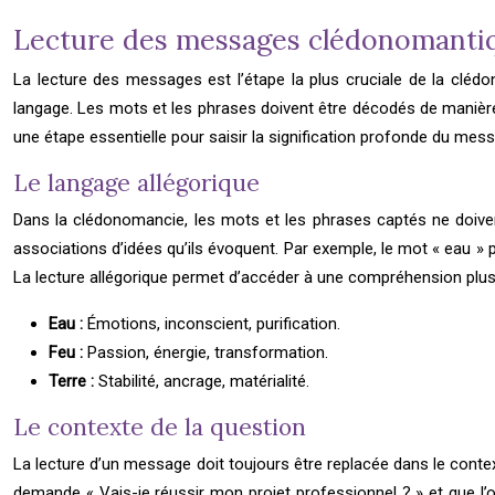
Lecture des messages clédonomanti
La lecture des messages est l’étape la plus cruciale de la clédon
langage. Les mots et les phrases doivent être décodés de manière 
une étape essentielle pour saisir la signification profonde du mes
Le langage allégorique
Dans la clédonomancie, les mots et les phrases captés ne doivent 
associations d’idées qu’ils évoquent. Par exemple, le mot « eau » p
La lecture allégorique permet d’accéder à une compréhension pl
Eau :
Émotions, inconscient, purification.
Feu :
Passion, énergie, transformation.
Terre :
Stabilité, ancrage, matérialité.
Le contexte de la question
La lecture d’un message doit toujours être replacée dans le contex
demande « Vais-je réussir mon projet professionnel ? » et que l