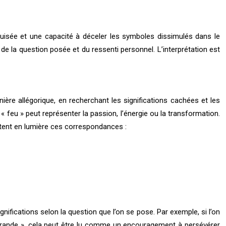
aiguisée et une capacité à déceler les symboles dissimulés dans le
e la question posée et du ressenti personnel. L’interprétation est
ière allégorique, en recherchant les significations cachées et les
« feu » peut représenter la passion, l’énergie ou la transformation.
tent en lumière ces correspondances :
ifications selon la question que l’on se pose. Par exemple, si l’on
 grande », cela peut être lu comme un encouragement à persévérer