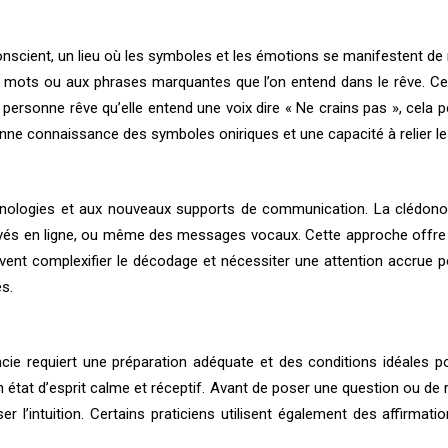
scient, un lieu où les symboles et les émotions se manifestent de
aux mots ou aux phrases marquantes que l’on entend dans le rêve. 
 personne rêve qu’elle entend une voix dire « Ne crains pas », ce
nne connaissance des symboles oniriques et une capacité à relier l
hnologies et aux nouveaux supports de communication. La clédono
uvés en ligne, ou même des messages vocaux. Cette approche offre d
ent complexifier le décodage et nécessiter une attention accrue p
es.
cie requiert une préparation adéquate et des conditions idéales po
 état d’esprit calme et réceptif. Avant de poser une question ou de r
er l’intuition. Certains praticiens utilisent également des affirma