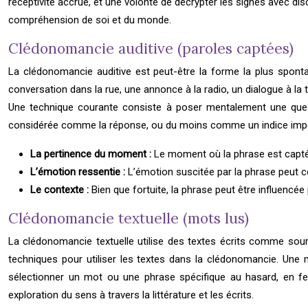
réceptivité accrue, et une volonté de décrypter les signes avec d
compréhension de soi et du monde.
Clédonomancie auditive (paroles captées)
La clédonomancie auditive est peut-être la forme la plus sponta
conversation dans la rue, une annonce à la radio, un dialogue à la 
Une technique courante consiste à poser mentalement une questi
considérée comme la réponse, ou du moins comme un indice importa
La pertinence du moment :
Le moment où la phrase est captée
L’émotion ressentie :
L’émotion suscitée par la phrase peut 
Le contexte :
Bien que fortuite, la phrase peut être influencée
Clédonomancie textuelle (mots lus)
La clédonomancie textuelle utilise des textes écrits comme sour
techniques pour utiliser les textes dans la clédonomancie. Une m
sélectionner un mot ou une phrase spécifique au hasard, en fer
exploration du sens à travers la littérature et les écrits.