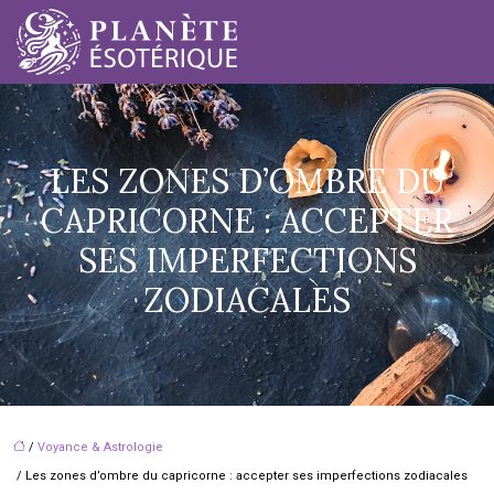
LES ZONES D’OMBRE DU
CAPRICORNE : ACCEPTER
SES IMPERFECTIONS
ZODIACALES
/
Voyance & Astrologie
/ Les zones d’ombre du capricorne : accepter ses imperfections zodiacales